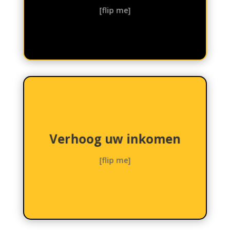
eenvoudig meegroeien met
[flip me]
AI-automatisering kan
inkomsten.
klanttevredenheid en meer
Verhoog uw inkomen
een hogere
reactietijden, wat leidt tot
klantinteracties en snellere
[flip me]
gepersonaliseerde
AI kan zorgen voor