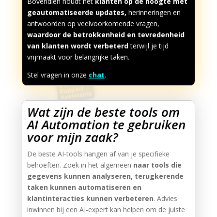
Bovendien houdt het
klanten op de hoogte met
geautomatiseerde updates,
herinneringen en
antwoorden op veelvoorkomende vragen,
waardoor de betrokkenheid en tevredenheid
van klanten wordt verbeterd
terwijl je tijd
vrijmaakt voor belangrijke taken.
Stel vragen in onze
chat
.
Wat zijn de beste tools om
AI Automation te gebruiken
voor mijn zaak?
De beste AI-tools hangen af van je specifieke
behoeften. Zoek in het algemeen
naar tools die
gegevens kunnen analyseren, terugkerende
taken kunnen automatiseren en
klantinteracties kunnen verbeteren
. Advies
inwinnen bij een AI-expert kan helpen om de juiste