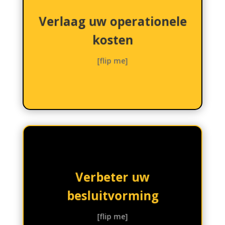
verminderen.
handmatige arbeid te
Verlaag uw operationele
en de behoefte aan
processen te stroomlijnen
kosten
aanzienlijk verlagen door
operationele kosten
[flip me]
automatisering de
Na verloop van tijd kan AI-
verbeteren.
Verbeter uw
kunnen informeren en
zakelijke beslissingen
besluitvorming
waardevolle inzichten die
gegevensanalyse biedt AI
mogelijkheden voor
[flip me]