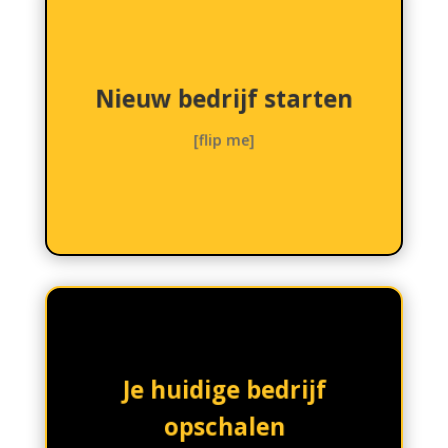
moet doen en hoe.
je nog niet weet wat je
Nieuw bedrijf starten
te gaan verdienen, zelfs als
nodig hebt om online geld
benodigde middelen die je
[flip me]
opzetten en leveren alle
Wij helpen je bij het
breiden.
evenredig hoeft uit te
Je huidige bedrijf
dat u uw personeel
opschalen
werklast beheren zonder
uw bedrijf en een grotere