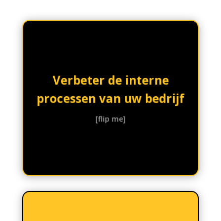
enz.
tussen personeel/filialen,
van klanten, samenwerking
Verbeter de interne
bestellingen, afhandeling
Geautomatiseerde
processen van uw bedrijf
efficiëntere processen.
wat leidt tot snellere en
handmatige inspanningen,
[flip me]
taken vermindert
repetitieve en tijdrovende
Het automatiseren van